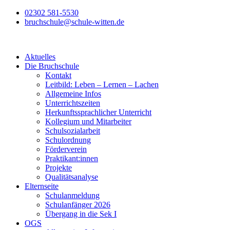
Zum
02302 581-5530
Inhalt
bruchschule@schule-witten.de
wechseln
Aktuelles
Die Bruchschule
Kontakt
Leitbild: Leben – Lernen – Lachen
Allgemeine Infos
Unterrichtszeiten
Herkunftssprachlicher Unterricht
Kollegium und Mitarbeiter
Schulsozialarbeit
Schulordnung
Förderverein
Praktikant:innen
Projekte
Qualitätsanalyse
Elternseite
Schulanmeldung
Schulanfänger 2026
Übergang in die Sek I
OGS