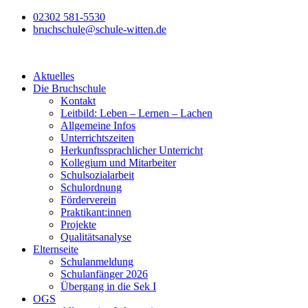
Zum
02302 581-5530
Inhalt
bruchschule@schule-witten.de
wechseln
Aktuelles
Die Bruchschule
Kontakt
Leitbild: Leben – Lernen – Lachen
Allgemeine Infos
Unterrichtszeiten
Herkunftssprachlicher Unterricht
Kollegium und Mitarbeiter
Schulsozialarbeit
Schulordnung
Förderverein
Praktikant:innen
Projekte
Qualitätsanalyse
Elternseite
Schulanmeldung
Schulanfänger 2026
Übergang in die Sek I
OGS