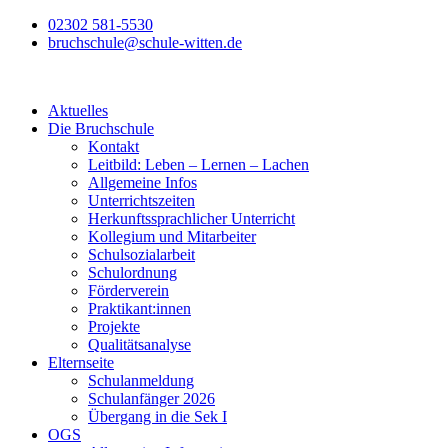
Zum
02302 581-5530
Inhalt
bruchschule@schule-witten.de
wechseln
Aktuelles
Die Bruchschule
Kontakt
Leitbild: Leben – Lernen – Lachen
Allgemeine Infos
Unterrichtszeiten
Herkunftssprachlicher Unterricht
Kollegium und Mitarbeiter
Schulsozialarbeit
Schulordnung
Förderverein
Praktikant:innen
Projekte
Qualitätsanalyse
Elternseite
Schulanmeldung
Schulanfänger 2026
Übergang in die Sek I
OGS